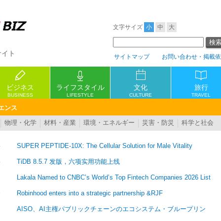
文字サイズ
小
中
大
サイト
サイトマップ
お問い合わせ・掲載依
ビジネス
ライフスタイル
旅行
文化
BUSINESS
LIFESTYLE
CULTURE
TRAVEL
イエンス
物理・化学
材料・産業
環境・エネルギー
災害・防災
科学と社会
4
SUPER PEPTIDE-10X: The Cellular Solution for Male Vitality
4
TiDB 8.5.7 发版，六项实用功能上线
1
Lakala Named to CNBC’s World’s Top Fintech Companies 2026 List
5
Robinhood enters into a strategic partnership &RJF
1
AISO、AI主権パブリックチェーンのエコシステム・ブループリン