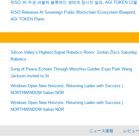
1
AISO, AI 주권 퍼블릭 블록체인 생태계 청사진 발표; AGI TOKEN 12월
1
AISO Releases AI Sovereign Public Blockchain Ecosystem Blueprint;
AGI TOKEN Plann
1
Silicon Valley’s Highest-Signal Robotics Room: Junfan Zhu’s Saturday
Robotics
0
Song of Peace Echoes Through Wenzhou Garden Expo Park Wang
Jackson Invited to St
0
Windows Open New Horizons, Returning Laden with Success |
NORTHWINDOW Italian NOR
7
Windows Open New Horizons, Returning Laden with Success |
NORTHWINDOW Italian NOR
ニュース速報
レビュ