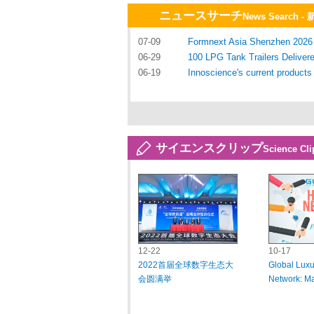
ニュースサーチ
News Searc
07-09
Formnext Asia Shenzhen 2026 R
06-29
100 LPG Tank Trailers Deliver
06-19
Innoscience's current products 
サイエンスクリップ
Science
12-22
10-17
2022首届全球数字生态大
Global Lux
会圆满举
Network: M