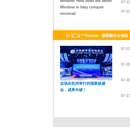
window: How does the North
07-2
Window in Italy conquer
07-2
minimali
レビュー
Review - 最新動向を解説
07-2
07-2
07-2
这场在杭州举行的国家级盛
会，成果丰硕！
07-1