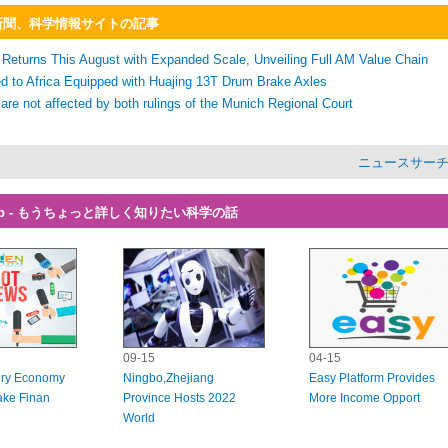
h - 新聞、科学情報サイトの記事
eturns This August with Expanded Scale, Unveiling Full AM Value Chain
ed to Africa Equipped with Huajing 13T Drum Brake Axles
are not affected by both rulings of the Munich Regional Court
ニュースサー
 Clip - もうちょっと詳しく知りたい科学の話
09-15
04-15
ury Economy
Ningbo,Zhejiang
Easy Platform Provides
ake Finan
Province Hosts 2022
More Income Opport
World