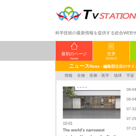
科学技術の最新情報を提供する総合WEB
最初のページ
世界
Home
WORLD
ニュース
News - 編集部注目のサ
情報
生物
医療・医学
地球
宇宙
08-0
08-0
07-3
07-2
10-01
07-2
The world's narrowest